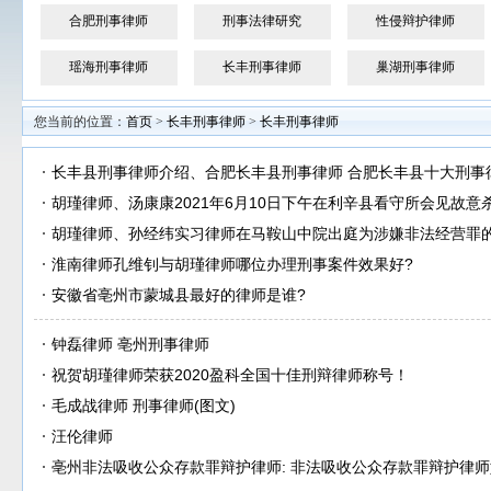
合肥刑事律师
刑事法律研究
性侵辩护律师
瑶海刑事律师
长丰刑事律师
巢湖刑事律师
您当前的位置：
首页
>
长丰刑事律师
>
长丰刑事律师
长丰县刑事律师介绍、合肥长丰县刑事律师 合肥长丰县十大刑事
胡瑾律师、汤康康2021年6月10日下午在利辛县看守所会见故
胡瑾律师、孙经纬实习律师在马鞍山中院出庭为涉嫌非法经营罪
淮南律师孔维钊与胡瑾律师哪位办理刑事案件效果好?
安徽省亳州市蒙城县最好的律师是谁?
钟磊律师 亳州刑事律师
祝贺胡瑾律师荣获2020盈科全国十佳刑辩律师称号！
毛成战律师 刑事律师(图文)
汪伦律师
亳州非法吸收公众存款罪辩护律师: 非法吸收公众存款罪辩护律