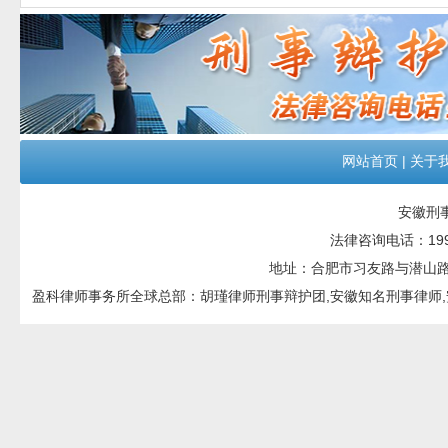
网站首页
|
关于
安徽刑
法律咨询电话：199551
地址：合肥市习友路与潜山路交口
盈科律师事务所全球总部：胡瑾律师刑事辩护团,安徽知名刑事律师,