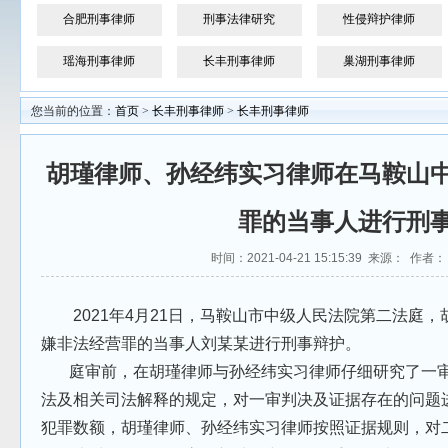
合肥刑事律师
刑事法律研究
性侵辩护律师
瑶海刑事律师
长丰刑事律师
巢湖刑事律师
您当前的位置：
首页
>
长丰刑事律师
>
长丰刑事律师
胡瑾律师、孙经纬实习律师在马鞍山
罪的当事人进行刑
时间：2021-04-21 15:15:39 来源： 作者
2021年4月21日，马鞍山市中级人民法院第二法庭
嫌非法经营罪的当事人刘某某进行刑事辩护。
庭审前，在胡瑾律师与孙经纬实习律师仔细研究了一审
法及相关司法解释的规定，对一审判决及证据存在的问题
犯罪数额，胡瑾律师、孙经纬实习律师按照证据规则，对