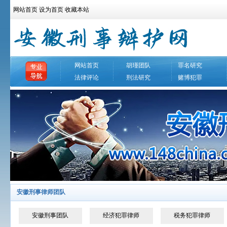
网站首页
设为首页
收藏本站
网站首页
胡瑾团队
罪名研究
法律评论
刑法研究
赌博犯罪
安徽刑事律师团队
安徽刑事团队
经济犯罪律师
税务犯罪律师