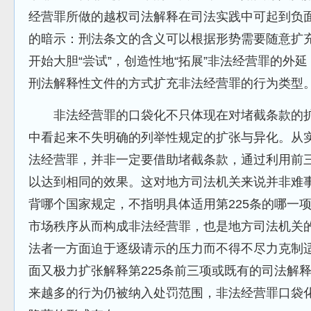
经营罪所做的越权司法解释在司法实践中可起到负
的暗示：刑法条文的含义可以根据形势需要随意扩
开始大胆“尝试”，创造性地“拓展”非法经营罪的外
刑法解释性文件的方式扩充非法经营罪的行为类型
非法经营罪的口袋化不只体现在对堵截条款的扩
中看起来不失明确的列举性规定的扩张与异化。从
法经营罪，并非一定要借助堵截条款，通过利用前
以达到相同的效果。这对地方司法机关来说并非难
背哪个国家规定，不指明具体适用第225条的哪一
市场秩序从而构成非法经营罪，也是地方司法机关
法者一方面迫于逐级请示的压力而不得不尽力克制适
面又极力扩张解释第225条前三项或既有的司法解
来越多的行为仍被纳入处罚范围，非法经营罪口袋