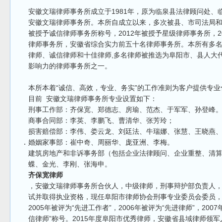
安徽文瑞律师事务所成立于1981年，原为临泉县法律顾问处、临
安徽文瑞律师事务所。本所自成立以来，多次被县、市司法局和
被授予诚信律师事务所称号，2012年被授予星级律师事务所，20
律师事务所，安徽省综合实力前五十名律师事务所。本所有多
律师、诚信律师和十佳律师,多名律师被推选为阜阳市、县人大
影响力的律师事务所之一。
本所本着“诚信、高效，专业、务实”的工作准则为客户提供专
目前 安徽文瑞律师事务所专业设置如下：
刑事工作部：齐保宽、郑德志、房瑜、范杰、于军军、孙登峰
商事合同部：李英、李鹏飞、曹清华、张芳玲；
损害赔偿部：李伟、娄云龙、刘廷法、牛瑞娜、张慧、王晓燕
婚姻家事部：崔中奇、周丽华、庞亚洲、李梅。
建筑房地产和非诉事务部（包括企业法律顾问、企业重整、清
蝶、金光、李刚、张海申。
齐保宽律师
，安徽文瑞律师事务所合伙人，中级律师，刑事辩护部负责人，
试并取得执业资格，现任阜阳市律师协会刑事专业委员会委员
2005年被评为“先进工作者”，2006年被评为“先进律师”，20
信律师”称号。2015年度阜阳市优秀律师，安徽省县域律师领