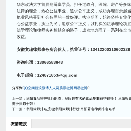
华东政法大学首届刑辩班学员。担任过政府、医院、房产等多
法律的理念，热心公益事业，追求公平正义，成功办理百余起
执业风格受到社会各界的一致好评。执业期间，始终坚持专业
心公益事业，执业为民，追求公平正义，以扎实的法学理论功
法学理论和律师实务相结合的路子，成功地办理了一系列在全
效益。
安徽文瑞律师事务所合伙人，执业证号：13412200310602328
咨询电话：13966583643
电子邮箱：124871853@qq.com
分享到
QQ空间
新浪微博
人人网
腾讯微博
网易微博
0
上一篇：
阜阳毒品辩护律师胡瑾，阜阳最有名的毒品犯罪辩护律师！ 阜阳贩
辩护律师十强！
下一篇：
阜阳律师排名,安徽阜阳律师排行榜,阜阳著名律师排名名单
友情链接