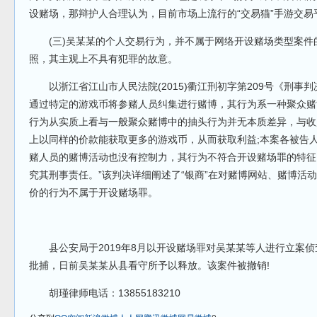
设赌场，那辩护人合理认为，目前市场上流行的“交易猫”手游交易
(三)吴某某的个人交易行为，并不属于网络开设赌场类型案件的
照，其主观上不具有犯罪的故意。
以浙江省江山市人民法院(2015)衢江刑初字第209号《刑事
通过特定的游戏币将参赌人员纠集进行赌博，其行为系一种聚众赌
行为从实质上看与一般聚众赌博中的抽头行为并无本质差异，与收
上以同样的价款能获取更多的游戏币，从而获取利益;本案各被告
赌人员的赌博活动也没有控制力，其行为不符合开设赌场罪的特征
究其刑事责任。”该判决详细阐述了“银商”在对赌博网站、赌博活
价的行为不属于开设赌场罪。
县公安局于2019年8月以开设赌场罪对吴某某等人进行立案侦
批捕，日前吴某某从县看守所予以释放。该案件被撤销!
胡瑾律师电话：13855183210