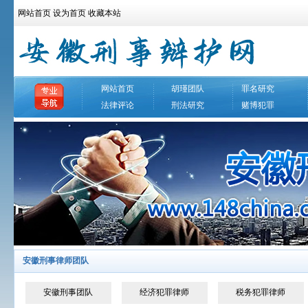
网站首页
设为首页
收藏本站
网站首页
胡瑾团队
罪名研究
法律评论
刑法研究
赌博犯罪
安徽刑事律师团队
安徽刑事团队
经济犯罪律师
税务犯罪律师