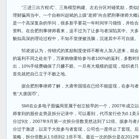
“三进三出方程式”、三角模型构建、左右分区对碰奖励，类似
理财骗局当中。一个自称叫赵斌的上级“老师”向合肥刑事律师大概讲
是一个高深复杂的学问，很多新手要花一年时间学习领悟，并给合
资料。在合肥刑事律师看来，这不过为了让参与者深陷其中。大多
貌似高深的理论过程中，不知不觉便被洗脑，沉迷其中不可自拔。
邹凌波认为，传销式的奖励制度使得不断有人加入进来，就会不
的返利不同之处在于，万家购物要给参与者100%的返利，多数时间
出，10%手续费确保了只赚不赔。一旦有大规模的提现，组织者
首先就把自己立于不败之地。
据合肥刑事律师了解，大唐帝国现在已经不能提现，在参与者组
售“大唐国币”。
SMI在众多电子股骗局里属于创立较早的一个，2007年成立
师拿到的股价走势及拆分记录中，可以看到，代币发行价为0.1美
分过9次，2007年9月第一次拆分倍数竟然达到了12倍。据参与者
分过于激进，以至于大批参与者套现，公司也一度停止了套现。后
策略，拆分倍数从1.5倍到2.1倍不等。最近一次的拆分是在201