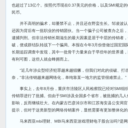
也超过了13亿个。按照代币现在0.37美元的价格，以及SMI规定的
民币。
并不高明的骗术，却屡禁不止，并且还在野蛮生长。邹凌波认
还因为背后有一批职业的传销团伙。当一个骗子公司被查办之后，
逮捕判刑。但非法传销长期滋生的最大因素是居于中层的传销者，
破，便成群结队转战下一个骗局。本报在今年3月份曾做过国宏国
长期追踪调查中发现，其中一批骨干力量来自于早些年的世界通，
有利可图，这些人就会蜂拥而上。
“近几年涉众型经济犯罪越来越猖獗，但我们对此的侦破、打击
奈，“非法传销越来越网络化，单纯靠某一地方的监管很难禁止。”
事实上，去年8月份，重庆市涪陵区人民检察院已经对SMI组
传销罪进行了批捕。但由于SMI涉及全国多个省市，被批捕的几人
影响，反而继续壮大。在内蒙古巴彦淖尔市和江苏海安县公安局官
提示，但对于这类新型的网络传销案件，显然需要有更加整体化的
马来西亚mbi理财、MBI马来西亚游戏理财电子股合法吗?是网