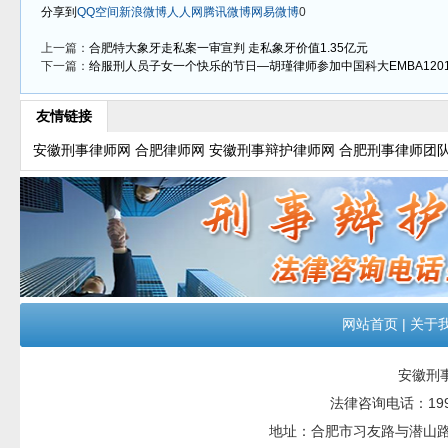
分享到
QQ空间
新浪微博
人人网
腾讯微博
网易微博
0
上一篇：
合肥特大象牙走私案一审宣判 走私象牙价值1.35亿元
下一篇：
给服刑人员子女一个快乐的节日—胡瑾律师参加中国科大EMBA12
友情链接
安徽刑事律师网
合肥律师网
安徽刑事辩护律师网
合肥刑事律师团
网站首页
|
关于
安徽刑
法律咨询电话：199551
地址：合肥市习友路与潜山路交口