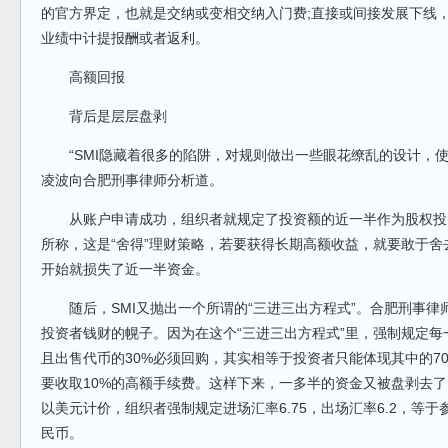
的官方界定，也就是交纳或变相交纳入门费;直接或间接发展下线
业绩中计提报酬或者返利。
高额回报
背后是层层盘剥
“SMI隐藏着很多的陷阱，对规则做出一些眼花缭乱的设计，使
凌波向合肥刑事律师分析道。
从账户申请成功，组织者就规定了投资额的近一半作为股权投资
所称，这是“舍得”理财策略，若要获得长期高额收益，就要敢于
开始就损失了近一半资金。
随后，SMI又抛出一个所谓的“三进三出方程式”。合肥刑事律
投资者钱财的幌子。因为在这个“三进三出方程式”里，强制规定每
且出售代币的30%必须回购，其实相等于投资者只能体现其中的7
要收取10%的高额手续费。这样下来，一多半的资金又被盘剥去
以美元计价，组织者强制规定进场汇率6.75，出场汇率6.2，等于
民币。