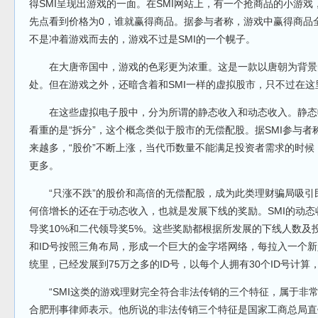
得SMI呈现出游戏的一面。在SMI网站上，有一个抢商品的小游
先点看到价格为0，谁就赢得商品。据参与者称，游戏中赢得商品
不是冲着游戏而去的，游戏不过是SMI的一个幌子。
在大唐帝国中，游戏的色彩更为浓重。这是一款以唐朝为背景的
处。但在游戏之外，还暗含着和SMI一样的虚拟股市，只不过在这
在这些虚拟电子股中，分为所谓的静态收入和动态收入。静态收
看重的是“拆分”，这个概念类似于股市的无偿配股。据SMI参与
来越多，“股价”不断上涨，当代币数量不能满足投资者需求的时候
更多。
“只涨不跌”的股价和高倍的无偿配股，成为此类理财骗局吸引
何倍增长的还在于动态收入，也就是发展下线的奖励。SMI的动态
导奖10%和二代领导奖5%。这些奖励都根据所发展的下线人数及
和ID号按照三角布局，形成一个巨大的金字塔网络，每拉入一个新
统里，已经发展到75万之多的ID号，以每个人拥有30个ID号计
“SMI这类的游戏理财完全符合非法传销的三个特征，属于非常
合肥刑事律师表示。他所说的非法传销三个特征是国家工商总局直