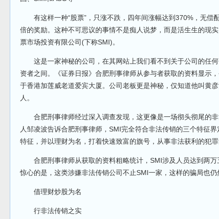
有这样一种“股票”，只涨不跌，四年间涨幅达到370%，无偿配
倍的奖励。这种不可思议的事情不是痴人说梦，而是活生生的现实
票市场投资有限公司(下称SMI)。
这是一家神秘的公司，在其网站上我们看不到关于公司的任何
资者之间。《证券日报》合肥刑事律师从参与者获取的资料显示，
于香港加莲威老道爱宾大厦。公司老板更是神秘，仅知道他叫黄彦
人。
合肥刑事律师经过深入调查发现，这更像是一场彻头彻尾的非
人邹凌波告诉合肥刑事律师，SMI完全符合非法传销的三个特征
特征，并以理财为名，打着快速致富的旗号，从事非法获利的犯罪
合肥刑事律师从获取的资料粗略统计，SMI涉及人员达到两万五
惊心的是，这类涉嫌非法传销公司不止SMI一家，这样的骗局也仍
借理财炒股为名
行非法传销之实