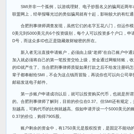
SMI并非一个孤例，以游戏理财、电子炒股名义的骗局近两年
联盟网上，经举报曝光过的类似骗局就有十起，影响较大的有红通商
合肥刑事律师调查发现，虽然它们的名字五花八门，但运作模式却
0美元到5000美元共6个投资级别，每个人可以投资多个户口，申
D号，而这众多ID也正是隐藏敛财秘密的所在。
新入者无法直接申请账户，必须由上级“老师”在自己账户中通
加入就必须将自己的第一笔投资交给上级，资金通过网银转账，收
的ID就产生了。当合肥刑事律师质疑如果打款之后不给发注册码怎
辈子都奉献给SMI，不会为这点钱而冒险，再说你也可以向公司举
邮箱发送电子邮件。
第一步账户申请成功以后，就可以投资购买代币，也就是所谓的电
的。合肥刑事律师了解到，目前的价位在0.37。但SMI还有规定
别越高，可购代币的比例就越高。假如申请开设一个5000美元的账
0.37的价位，购得7905股。
账户剩余的资金中，有1750美元是股权投资，是固定不能动的