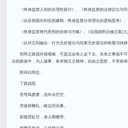
《终身监禁入刑的合理性探讨》、《终身监禁的法律定位与司
《从应然面向到实然建构：终身监禁分等理论的逻辑思考》、
《终身监禁替代死刑的抉择与方略》; 《论我国刑法修正案(九)
《从对立到融合：行为无价值论与结果无价值论的检视与抉择
刑辩之路或许很艰难，可是总会有人走下去。未来之事或不可
后的路途中，为人做事，务求独立之精神，自由之思想，不受俗谛
附诗以明志：
丁酉戌思
苍穹风萧萧，流年水茫茫。
穷途惊鞭礼，岐边历沧桑。
影随霓虹尽，身入阁楼旁。