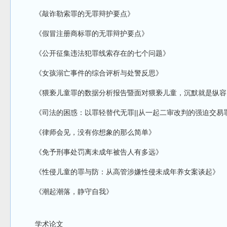
《敲诈勒索罪的无罪辩护要点》
《假冒注册商标罪的无罪辩护要点》
《公开征集违法犯罪线索存在的七个问题》
《女孩溺亡事件的综合评析与处警反思》
《猥亵儿童罪的数据分析报告暨面对猥亵儿童，沉默就是纵容
《司法的困惑：以罪轻替代无罪||从一起二审改判的强迫交易
《律师会见，没有你想象的那么简单》
《免予刑事处罚离未成年被告人有多远》
《性侵儿童的罪与防：从高管涉嫌性侵未成年养女案谈起》
《潮起潮落，静守自我》
学术论文