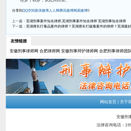
绝梦千秋岁，从此辩白谤。
分享到
QQ空间
新浪微博
人人网
腾讯微博
网易微博
0
上一篇：
芜湖刑事案件知名律师,芜湖刑事案件知名律师 芜湖刑事知名律师
下一篇：
芜湖擅长打毒品案件的律师？芜湖擅长打贩毒案件的律师？芜湖最
友情链接
安徽刑事律师网
合肥律师网
安徽刑事辩护律师网
合肥刑事律师团
网站首页
|
关于
安徽刑
法律咨询电话：199551